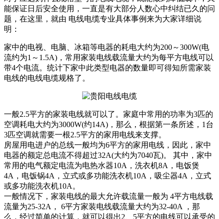
能保证日后安全使用，一直是有大部分人数心中纠结已久的问
题，在这里，就由 电线电缆专业具体事例来为大家详细说
明：
家中的电视、电脑、冰箱等电器的耗电大约为200～300W(电
流约为1～1.5A)，常用家装电线载流量大约为每平方电线可以
带4个电流。统计下家中此类型电器的数量即可得知所需家装
电线的电线电缆规格了。
一般2.5平方的家装电线就可以了。家庭中常用的功率为3匹的
空调耗电大约为3000W(约14A)，那么，根据第一条所述，1台
3匹空调就需要一根2.5平方的家用电线来支撑。
房屋用电进户的总线一般均为6平方的家用电线，因此，家中
电器的额定总电流不得超过32A(大约为7040瓦)。 其中，家中
常用的电气额定电流为电热水器10A，洗衣机8A，电饭煲
4A，电饭锅4A，立式或多功能洗衣机10A，吸尘器4A，立式
或多功能洗衣机10A。
一般情况下，家装电线的最大允许载流量一般为 4平方电线载
流量为25-32A， 6平方家装电线载流量大约为32-40A ，那
么，经过简单的计算，就可以得出2、5平方的电线可以承受的