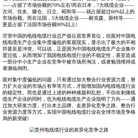
——占据了市场份额的70%左右!而在日本，7大线缆企业——
古河、住友、滕仓、日立、昭和等——就占据超过66%以上的
市场份额。而在法国，5大线缆企业——耐克森、新特等——
更是占据了法国市场份额90%以上!
尽管中国的电线电缆行业总产值位居世界首位，但面对中国电
线电缆生产企业集中度偏低的客观现实，显示出了极大的不相
符甚至是冲突。可以说，正是因为中国电线电缆生产企业集中
度过低，从而增加了我国电线电缆行业的不稳定性，甚至造成
一部分中小生产企业在竞争中被市场所淘汰，或者勉强维持或
者濒临倒闭。
面对集中度偏低的问题，只有通过加大整合行业资源力度，努
力扩大企业的市场占有率等方式，才能增加国内电线电缆行业
的稳定性。而也是通过上述的种种难题和乱想，不但在刺痛线
缆生产企业的同时，也为电线电缆生产企业指明了方向——通
过加大研发力度、打出本土品牌、走差异化竞争之路、整合行
业资源力度等方式，实现中国电线电缆行业在全球市场竞争格
局的新突破!