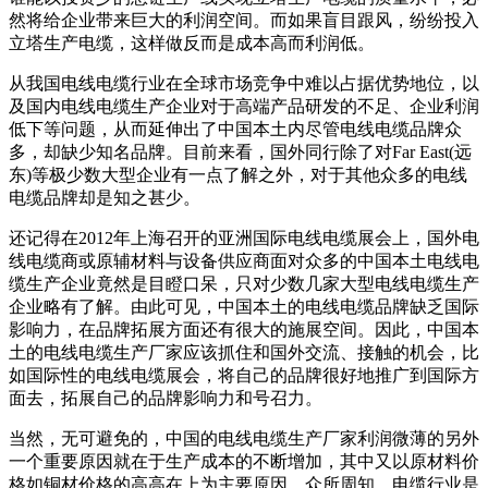
然将给企业带来巨大的利润空间。而如果盲目跟风，纷纷投入
立塔生产电缆，这样做反而是成本高而利润低。
从我国电线电缆行业在全球市场竞争中难以占据优势地位，以
及国内电线电缆生产企业对于高端产品研发的不足、企业利润
低下等问题，从而延伸出了中国本土内尽管电线电缆品牌众
多，却缺少知名品牌。目前来看，国外同行除了对Far East(远
东)等极少数大型企业有一点了解之外，对于其他众多的电线
电缆品牌却是知之甚少。
还记得在2012年上海召开的亚洲国际电线电缆展会上，国外电
线电缆商或原辅材料与设备供应商面对众多的中国本土电线电
缆生产企业竟然是目瞪口呆，只对少数几家大型电线电缆生产
企业略有了解。由此可见，中国本土的电线电缆品牌缺乏国际
影响力，在品牌拓展方面还有很大的施展空间。因此，中国本
土的电线电缆生产厂家应该抓住和国外交流、接触的机会，比
如国际性的电线电缆展会，将自己的品牌很好地推广到国际方
面去，拓展自己的品牌影响力和号召力。
当然，无可避免的，中国的电线电缆生产厂家利润微薄的另外
一个重要原因就在于生产成本的不断增加，其中又以原材料价
格如铜材价格的高高在上为主要原因。众所周知，电缆行业是