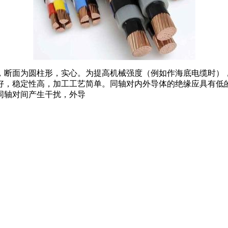
，断面为圆柱形，实心。为提高机械强度（例如作海底电缆时）
好，稳定性高，加工工艺简单。同轴对内外导体的绝缘应具有低
同轴对间产生干扰，外导