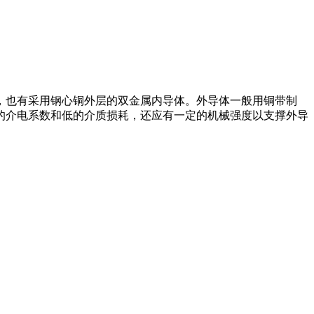
，也有采用钢心铜外层的双金属内导体。外导体一般用铜带制
的介电系数和低的介质损耗，还应有一定的机械强度以支撑外导