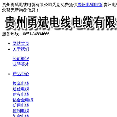
贵州勇斌电线电缆有限公司为您免费提供
贵州电线电缆
,贵州
您暂无新询盘信息！
服务热线：0851-34894666
网站首页
关于我们
公司概况
诚聘英才
产品中心
橡套电缆
通信电缆
耐火电缆
铝合金电缆
矿用电缆
控制电缆
架空电缆