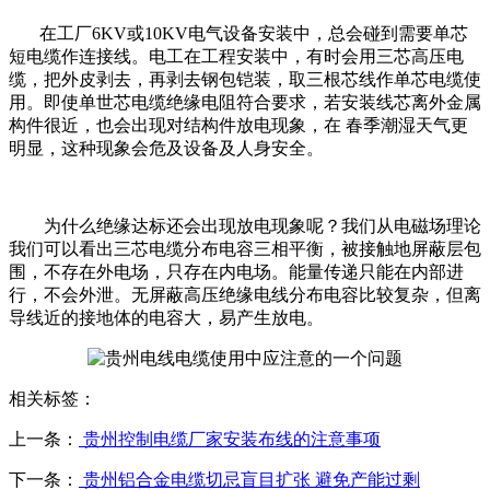
在工厂6KV或10KV电气设备安装中，总会碰到需要单芯
短电缆作连接线。电工在工程安装中，有时会用三芯高压电
缆，把外皮剥去，再剥去钢包铠装，取三根芯线作单芯电缆使
用。即使单世芯电缆绝缘电阻符合要求，若安装线芯离外金属
构件很近，也会出现对结构件放电现象，在 春季潮湿天气更
明显，这种现象会危及设备及人身安全。
为什么绝缘达标还会出现放电现象呢？我们从电磁场理论
我们可以看出三芯电缆分布电容三相平衡，被接触地屏蔽层包
围，不存在外电场，只存在内电场。能量传递只能在内部进
行，不会外泄。无屏蔽高压绝缘电线分布电容比较复杂，但离
导线近的接地体的电容大，易产生放电。
相关标签：
上一条：
贵州控制电缆厂家安装布线的注意事项
下一条：
贵州铝合金电缆切忌盲目扩张 避免产能过剩