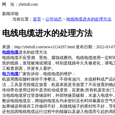
网 址：ybdxdl.com
新闻详细
当前位置：
首页
>
公司动态
>
电线电缆进水的处理方法
电线电缆进水的处理方法
来源：http://ybdxdl.com/news1124297.html
发布日期：2022-03-07 0
电线电缆
进水的处理方法
电线电缆不应受潮、受热、腐蚀或擦伤。电线电缆使用一定时
筑的线路，发现被淹或潮湿，特别是线路年久失修老化，请电
工检查原因，并派专人看护。
电力电缆
厂家告诉你，电线电缆的维护：
机器周围应随时保持干净整洁。不得有油污、水或材料或产品
洁，工具是否按规定放置，机器表面是否放置了不应放置的物品
传动带在使用过程中是否松动或变质，应更换;所有机器安全
当电线电缆穿过管道铺设时，外部绝缘层破裂，水渗入电缆中
敷设电线电缆后，两端的电缆头均未密封且长时间暴露在空气
如果铺设和保存工作做得不好，则接线端子的密封性不好，导
还包括因电线电缆运行过程中的颠簸以及渗入电缆而引起的局