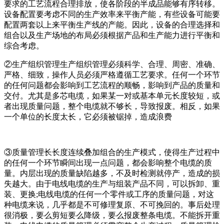
要求的工艺流程合理排放，使各阶段的半成品能够有序转移。
设备配置要考虑不同的生产效率来平衡产能，有些设备可能要
配置两套以上来平衡生产线的产能。因此，设备的合理选择和
组合以及生产场地的布局必须根据产品和生产能力进行平衡和
综合考虑。
②生产组织管理生产组织管理必须科学、合理、周密、准确、
严格、细致，操作人员必须严格遵循工艺要求。任何一个环节
的任何问题都会影响到工艺流程的顺畅，影响到产品的质量和
交付。尤其是多芯电缆，如果某一对或基本单元长度较短，或
者出现质量问题，整个电缆就不够长，导致报废。相反，如果
一个单位的长度太长，它必须被锯掉，造成浪费
③质量管理长长度连续叠加组合的生产模式，使得生产过程中
的任何一个环节瞬间出现一点问题，都会影响整个电缆的质
量。内层出现的质量缺陷越多，不及时检测就停产，造成的损
失越大。由于电线电缆的生产与组装产品不同，可以拆卸、重
装、更换;电线电缆的任何一个零件或工序的质量问题，对这
种电缆来说，几乎都是不可修理复原、不可挽回的。事后处理
很消极，要么剪短要么降级，要么报废整条电缆。不能拆开重