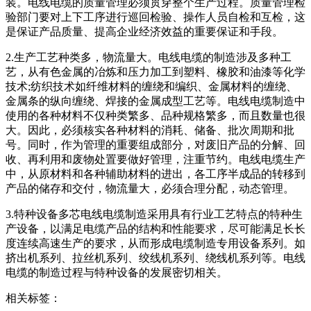
装。电线电缆的质量管理必须贯穿整个生产过程。质量管理检
验部门要对上下工序进行巡回检验、操作人员自检和互检，这
是保证产品质量、提高企业经济效益的重要保证和手段。
2.生产工艺种类多，物流量大。电线电缆的制造涉及多种工
艺，从有色金属的冶炼和压力加工到塑料、橡胶和油漆等化学
技术;纺织技术如纤维材料的缠绕和编织、金属材料的缠绕、
金属条的纵向缠绕、焊接的金属成型工艺等。电线电缆制造中
使用的各种材料不仅种类繁多、品种规格繁多，而且数量也很
大。因此，必须核实各种材料的消耗、储备、批次周期和批
号。同时，作为管理的重要组成部分，对废旧产品的分解、回
收、再利用和废物处置要做好管理，注重节约。电线电缆生产
中，从原材料和各种辅助材料的进出，各工序半成品的转移到
产品的储存和交付，物流量大，必须合理分配，动态管理。
3.特种设备多芯电线电缆制造采用具有行业工艺特点的特种生
产设备，以满足电缆产品的结构和性能要求，尽可能满足长长
度连续高速生产的要求，从而形成电缆制造专用设备系列。如
挤出机系列、拉丝机系列、绞线机系列、绕线机系列等。电线
电缆的制造过程与特种设备的发展密切相关。
相关标签：