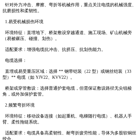
针对外力冲击、摩擦、弯折等机械作用，重点关注电缆的机械强度、
抗磨损性和柔韧性。
1.易受机械损伤环境
环境特征：直埋地下、桥架敷设穿越通道、施工现场、矿山机械旁
（易被碾压、碰撞、划伤）。
适配要求：增强电缆抗冲击、抗挤压、抗划伤能力。
电缆选择：
直埋或易受重压区域：选择 ** 钢带铠装（22 型）或钢丝铠装（33
型）** 电缆（如 YJV22、KVV22）。
桥架或穿管敷设：选择普通护套电缆，但需保证敷设路径无尖锐棱
角，或外加保护套管。
2.频繁弯折环境
环境特征：移动设备连接（如起重机、电梯随行电缆）、机器人手
臂、柔性拖链系统。
适配要求：电缆具备高柔韧性、耐弯折疲劳性能，导体为多股软铜丝
绞合。