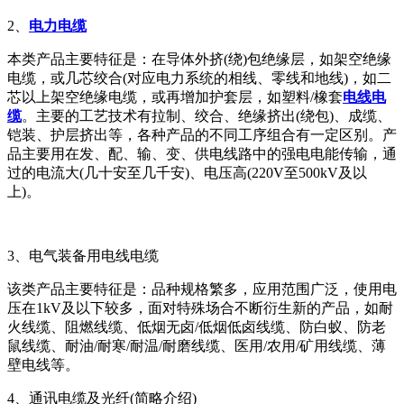
2、
电力电缆
本类产品主要特征是：在导体外挤(绕)包绝缘层，如架空绝缘
电缆，或几芯绞合(对应电力系统的相线、零线和地线)，如二
芯以上架空绝缘电缆，或再增加护套层，如塑料/橡套
电线电
缆
。主要的工艺技术有拉制、绞合、绝缘挤出(绕包)、成缆、
铠装、护层挤出等，各种产品的不同工序组合有一定区别。
产
品主要用在发、配、输、变、供电线路中的强电电能传输，通
过的电流大(几十安至几千安)、电压高(220V至500kV及以
上)。
3、电气装备用电线电缆
该类产品主要特征是：品种规格繁多，应用范围广泛，使用电
压在1kV及以下较多，面对特殊场合不断衍生新的产品，如耐
火线缆、阻燃线缆、低烟无卤/低烟低卤线缆、防白蚁、防老
鼠线缆、耐油/耐寒/耐温/耐磨线缆、医用/农用/矿用线缆、薄
壁电线等。
4、通讯电缆及光纤(简略介绍)