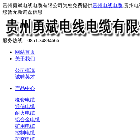
贵州勇斌电线电缆有限公司为您免费提供
贵州电线电缆
,贵州
您暂无新询盘信息！
服务热线：0851-34894666
网站首页
关于我们
公司概况
诚聘英才
产品中心
橡套电缆
通信电缆
耐火电缆
铝合金电缆
矿用电缆
控制电缆
架空电缆