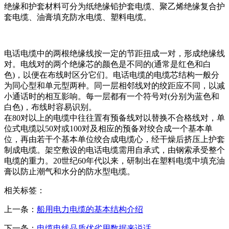
绝缘和护套材料可分为纸绝缘铅护套电缆、聚乙烯绝缘复合护
套电缆、油膏填充防水电缆、塑料电缆。
电话电缆中的两根绝缘线按一定的节距扭成一对，形成绝缘线
对。电线对的两个绝缘芯的颜色是不同的(通常是红色和白
色)，以便在布线时区分它们。电话电缆的电缆芯结构一般分
为同心型和单元型两种。同一层相邻线对的绞距应不同，以减
小通话时的相互影响。每一层都有一个符号对(分别为蓝色和
白色)，布线时容易识别。
在80对以上的电缆中往往置有预备线对以替换不合格线对，单
位式电缆以50对或100对及相应的预备对绞合成一个基本单
位，再由若干个基本单位绞合成电缆心，经干燥后挤压上护套
制成电缆。架空敷设的电话电缆需用自承式，由钢索承受整个
电缆的重力。20世纪60年代以来，研制出在塑料电缆中填充油
膏以防止潮气和水分的防水型电缆。
相关标签：
上一条：
船用电力电缆的基本结构介绍
下一条：
电缆电线品质优劣用数据来说话