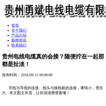
首页
关于我们
产品介绍
新闻资讯
联系我们
贵州电线电缆真的会接？随便拧在一起那
都是扯淡！
发布时间：2018-09-11 00:00:00
导线与导线的连接、线头与接线桩的连接，事情小，责任
大。本文图文并茂，让你清清楚楚看懂！