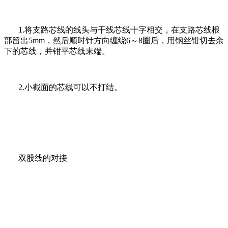
1.将支路芯线的线头与干线芯线十字相交，在支路芯线根
部留出5mm，然后顺时针方向缠绕6～8圈后，用钢丝钳切去余
下的芯线，并钳平芯线末端。
2.小截面的芯线可以不打结。
双股线的对接