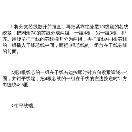
1.将分支芯线散开并拉直，再把紧靠绝缘层1/8线段的芯线
绞紧，把剩余7/8的芯线分成两组，一组4根，另一组3根，排
齐。用旋凿把干线的芯线撬开分为两组，再把支线中4根芯线
的一组插入干线芯线中间，而把3根芯线的一组放在干线芯线
的前面。
2.把3根线芯的一组在干线右边按顺时针方向紧紧缠绕3~4
圈，并钳平线端；把4根芯线的一组在干线的左边按逆时针方
向缠绕4~5圈。
3.钳平线端。