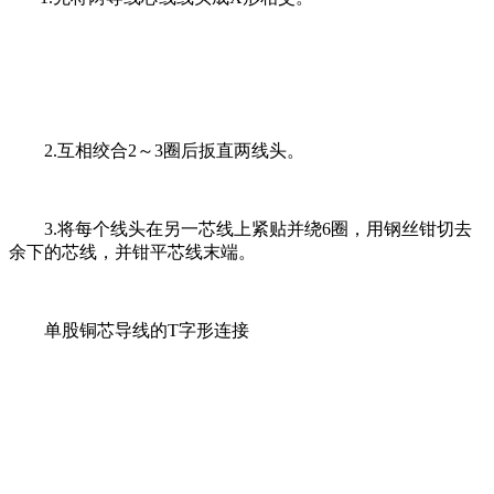
2.互相绞合2～3圈后扳直两线头。
3.将每个线头在另一芯线上紧贴并绕6圈，用钢丝钳切去
余下的芯线，并钳平芯线末端。
单股铜芯导线的T字形连接