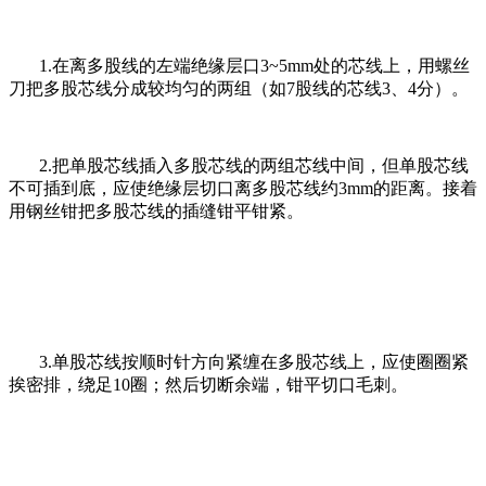
1.在离多股线的左端绝缘层口3~5mm处的芯线上，用螺丝
刀把多股芯线分成较均匀的两组（如7股线的芯线3、4分）。
2.把单股芯线插入多股芯线的两组芯线中间，但单股芯线
不可插到底，应使绝缘层切口离多股芯线约3mm的距离。接着
用钢丝钳把多股芯线的插缝钳平钳紧。
3.单股芯线按顺时针方向紧缠在多股芯线上，应使圈圈紧
挨密排，绕足10圈；然后切断余端，钳平切口毛刺。