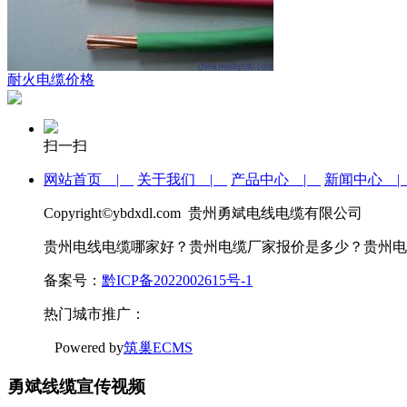
耐火电缆价格
扫一扫
网站首页 |
关于我们 |
产品中心 |
新闻中心 
Copyright©ybdxdl.com 贵州勇斌电线电缆有限公司
贵州电线电缆哪家好？贵州电缆厂家报价是多少？贵州电缆质量
备案号：
黔ICP备2022002615号-1
热门城市推广：
Powered by
筑巢ECMS
勇斌线缆宣传视频