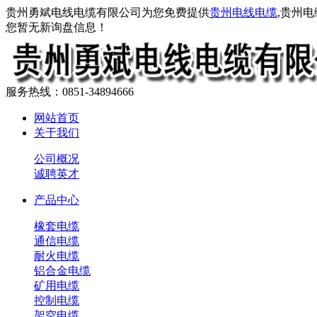
贵州勇斌电线电缆有限公司为您免费提供
贵州电线电缆
,贵州
您暂无新询盘信息！
服务热线：0851-34894666
网站首页
关于我们
公司概况
诚聘英才
产品中心
橡套电缆
通信电缆
耐火电缆
铝合金电缆
矿用电缆
控制电缆
架空电缆