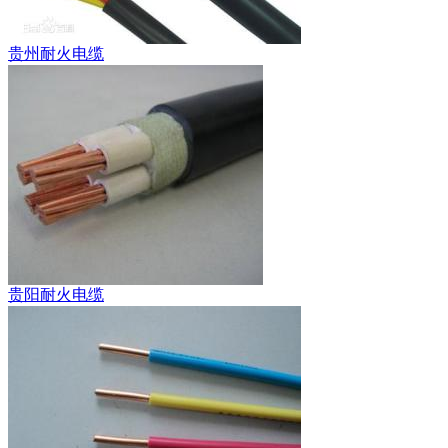
贵州耐火电缆
贵阳耐火电缆