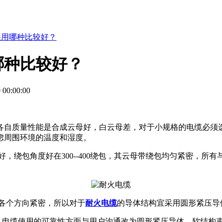
采用哪种比较好？
哪种比较好？
0:00:00
各自质量性能是合成云母好，白云母差，对于小规格的电缆必须
虑周围环境的温度和湿度。
，绕包角度好在300--400绕包，其云母带绕包均匀紧密，所
各个方向紧密，所以对于
耐火电缆
的导体结构宜采用圆形紧压导
从电缆使用的可靠性方面与用户沟通改为圆形紧压导体，软结构