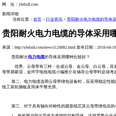
网 址：ybdxdl.com
新闻详细
当前位置：
首页
>
行业资讯
>
贵阳耐火电力电缆的导体
贵阳耐火电力电缆的导体采用
来源：http://ybdxdl.com/news1124082.html
发布日期：2018-04-10 0
贵阳耐火
电力电缆
的导体采用哪种比较好？
优秀、云母带有三种：合成云母、金云母、白云母，其
母带易吸湿，金环宇电线电缆小编推介在储存云母带时必须考
第二、电力电缆选用云母带绕包设备时，应采用稳定性能好
线工装轮侧板及筒体平整光滑。
第三、对于具有轴向对称性的圆形线芯其云母带绕包后的
1、有的用户提出导体为束绞软结构导体，这就需要企业