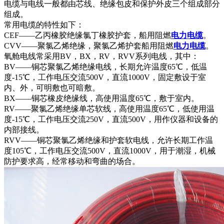
电缆与电线一般都由芯线、绝缘包皮和保护外皮三个组成部分
组成。
常用电缆的特性如下：
CEF——乙丙橡胶绝缘氯丁橡胶护套，船用阻燃
电力电缆
。
CVV——聚氯乙烯绝缘，聚氯乙烯护套船用阻燃
电力电缆
。
氧舱电线常采用BV，BX，RV，RVV系列电线，其中：
BV——铜芯聚氯乙烯绝缘电线，长期允许温度65℃，低温
度-15℃，工作电压交流500V，直流1000V，固定敷设于室
内、外，可明敷也可暗敷。
BX——铜芯橡皮绝缘线，高使用温度65℃，敷于室内。
RV——聚氯乙烯绝缘单芯软线，高使用温度65℃，低使用温
度-15℃，工作电压交流250V，直流500V，用作仪器和设备的
内部接线。
RVV——铜芯聚氯乙烯绝缘和护套软电线，允许长期工作温
度105℃，工作电压交流500V，直流1000V，用于潮湿，机械
防护要求高，经常移动和弯曲的场合。