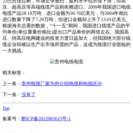
力已出现过剩，市场竞争激烈，盈利水平也出现下滑，而高
压、超高压等高端线缆产品则依赖进口。2009年我国进口电线
电缆产品28.19万吨，进口金额为36.76亿美元，与2004年相比
进口数量下降了7.29万吨，但进口金额却上升了13.01亿美元。
根据海关总署的数据，“十一五”期间，我国进口线缆产品的平
均单价(单位重量价格比)是出口产品单价的两倍左右。我国高
压、特高压电网建设的投资力度日益加大，但我国绝大部分线
缆企业却难以生产出市场所需的产品，这成为线缆行业面临的
一大挑战。
相关标签：
上一条：
贵州电缆厂家为您介绍​电缆和电线区分
下一条：
没有了
Top
备案号：
黔ICP备2022002615号-1