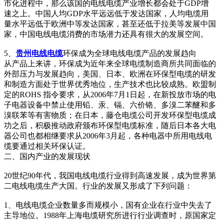
市化进程中，那么该国的电线电缆产业增长都会处于GDP增
速之上。中国人均GDP水平远远低于发达国家，人均电缆用
量水平远低于欧洲中等发达国家，甚至还低于拉美等发展中国
家，中国电线电缆消费的市场潜力还具有很大的发展空间。
5、
贵州电线电缆
环保成为全球电线电缆产品的发展趋向
从产品上来讲，环保成为近年来全球电缆制造商所共同面临的
外部压力与发展趋向，美国、日本、欧洲在环保型电缆的研发
和制造方面处于世界优秀地位，生产技术也比较成熟。欧盟制
定的ROHS 指令要求，从2006年7月1日起，在新投放市场的电
子电器设备中禁止使用铅、汞、镉、六价铬、多溴二苯醚和多
溴联苯等有害物质；在日本，藤仓电缆公司开发环保型电缆成
功之后，积极推动政府颁布环保型电缆标准，随后日本各大电
器公司也都相继要求从2006年3月起，各种电器中所用电线电
缆要通过相关环保认证。
二、国内产业的发展现状
20世纪90年代，我国电线电缆行业得到高速发展，成为世界第
二电线电缆生产大国。行业的发展又形成了下列问题：
1、电线电缆企业数量多而规模小，国有企业在行业中失去了
主导地位。1988年上海电缆研究所进行行业调查时，原国家定