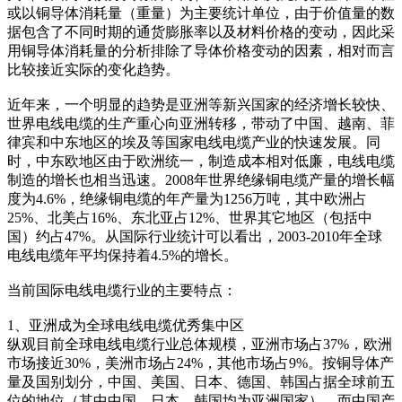
或以铜导体消耗量（重量）为主要统计单位，由于价值量的数
据包含了不同时期的通货膨胀率以及材料价格的变动，因此采
用铜导体消耗量的分析排除了导体价格变动的因素，相对而言
比较接近实际的变化趋势。
近年来，一个明显的趋势是亚洲等新兴国家的经济增长较快、
世界电线电缆的生产重心向亚洲转移，带动了中国、越南、菲
律宾和中东地区的埃及等国家电线电缆产业的快速发展。同
时，中东欧地区由于欧洲统一，制造成本相对低廉，电线电缆
制造的增长也相当迅速。2008年世界绝缘铜电缆产量的增长幅
度为4.6%，绝缘铜电缆的年产量为1256万吨，其中欧洲占
25%、北美占16%、东北亚占12%、世界其它地区（包括中
国）约占47%。从国际行业统计可以看出，2003-2010年全球
电线电缆年平均保持着4.5%的增长。
当前国际电线电缆行业的主要特点：
1、亚洲成为全球电线电缆优秀集中区
纵观目前全球电线电缆行业总体规模，亚洲市场占37%，欧洲
市场接近30%，美洲市场占24%，其他市场占9%。按铜导体产
量及国别划分，中国、美国、日本、德国、韩国占据全球前五
位的地位（其中中国、日本、韩国均为亚洲国家）。而中国产