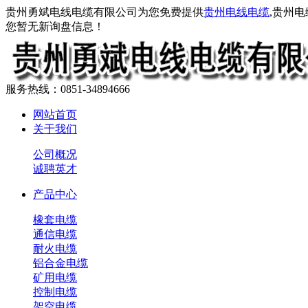
贵州勇斌电线电缆有限公司为您免费提供
贵州电线电缆
,贵州
您暂无新询盘信息！
服务热线：0851-34894666
网站首页
关于我们
公司概况
诚聘英才
产品中心
橡套电缆
通信电缆
耐火电缆
铝合金电缆
矿用电缆
控制电缆
架空电缆