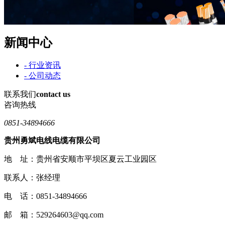
新闻中心
- 行业资讯
- 公司动态
联系我们
contact us
咨询热线
0851-34894666
贵州勇斌电线电缆有限公司
地 址：贵州省安顺市平坝区夏云工业园区
联系人：张经理
电 话：0851-34894666
邮 箱：529264603@qq.com