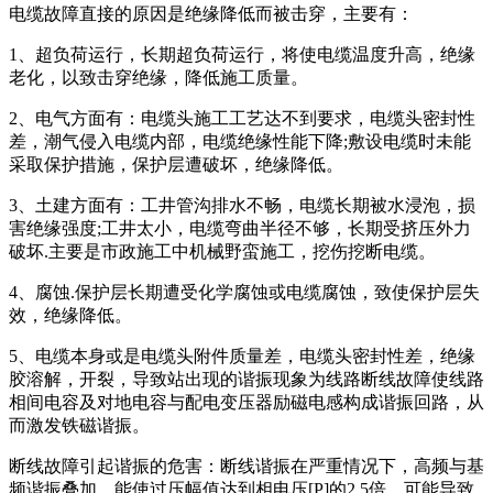
电缆故障直接的原因是绝缘降低而被击穿，主要有：
1、超负荷运行，长期超负荷运行，将使电缆温度升高，绝缘
老化，以致击穿绝缘，降低施工质量。
2、电气方面有：电缆头施工工艺达不到要求，电缆头密封性
差，潮气侵入电缆内部，电缆绝缘性能下降;敷设电缆时未能
采取保护措施，保护层遭破坏，绝缘降低。
3、土建方面有：工井管沟排水不畅，电缆长期被水浸泡，损
害绝缘强度;工井太小，电缆弯曲半径不够，长期受挤压外力
破坏.主要是市政施工中机械野蛮施工，挖伤挖断电缆。
4、腐蚀.保护层长期遭受化学腐蚀或电缆腐蚀，致使保护层失
效，绝缘降低。
5、电缆本身或是电缆头附件质量差，电缆头密封性差，绝缘
胶溶解，开裂，导致站出现的谐振现象为线路断线故障使线路
相间电容及对地电容与配电变压器励磁电感构成谐振回路，从
而激发铁磁谐振。
断线故障引起谐振的危害：断线谐振在严重情况下，高频与基
频谐振叠加，能使过压幅值达到相电压[P]的2.5倍，可能导致