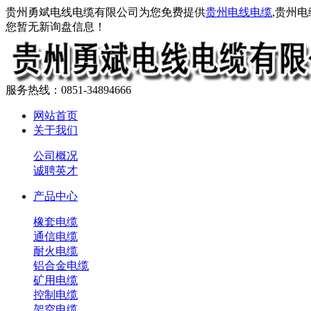
贵州勇斌电线电缆有限公司为您免费提供
贵州电线电缆
,贵州
您暂无新询盘信息！
服务热线：0851-34894666
网站首页
关于我们
公司概况
诚聘英才
产品中心
橡套电缆
通信电缆
耐火电缆
铝合金电缆
矿用电缆
控制电缆
架空电缆