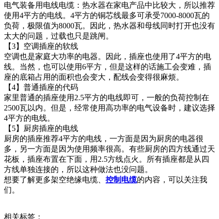
电气装备用电线电缆：热水器在家电产品中比较大，所以推荐
使用4平方的电线。4平方的铜芯线最多可承受7000-8000瓦的
负荷，极限值为8000瓦。因此，热水器和母线同时打开也没有
太大的问题，过载也只是跳闸。
【3】空调插座的软线
空调也是家庭大功率的电器。因此，插座也使用了4平方的电
线。当然，也可以使用6平方，但是这样的话施工会变难，插
座的底箱占用的面积也会变大，配线会变得很麻烦。
【4】普通插座的代码
家里普通的插座使用2.5平方的电线即可，一般的负荷控制在
2500瓦以内。但是，经常使用高功率的电气设备时，建议选择
4平方的电线。
【5】厨房插座的电线
厨房的插座推荐4平方的电线，一方面是因为厨房的电器很
多，另一方面是因为使用频率很高。有些厨房的四方线通过天
花板，插座布置在下面，用2.5方线点火。所有插座都是从四
方线单独连接的，所以这种做法也没问题。
想要了解更多架空绝缘电缆、
控制电缆
的内容，可以关注我
们。
相关标签：