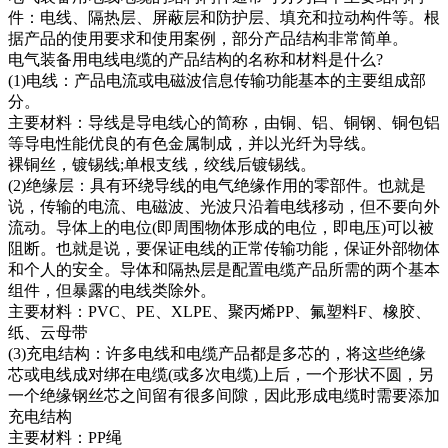
件：电线、隔热层、屏蔽层和防护层、填充和拉动构件等。根
据产品的使用要求和使用案例，部分产品结构非常简单。
电气装备用电线电缆的产品结构的名称和材料是什么?
(1)电线：产品电流或电磁波信息传输功能基本的主要组成部
分。
主要材料：导线是导电线心的简称，由铜、铝、铜钢、铜包铝
等导电性能优良的有色金属制成，并以光纤为导线。
裸铜丝，镀锡线;单根支线，绞线后镀锡线。
(2)绝缘层：具有环绕导线的电气绝缘作用的零部件。也就是
说，传输的电流、电磁波、光波只沿着电线移动，但不要向外
流动。导体上的电位(即周围物体形成的电位，即电压)可以被
阻断。也就是说，要保证电线的正常传输功能，保证外部物体
和个人的安全。导体和隔热层是配置电缆产品所需的两个基本
组件，但暴露的电线类除外。
主要材料：PVC、PE、XLPE、聚丙烯PP、氟塑料F、橡胶、
纸、云母带
(3)充电结构：许多电线和电缆产品都是多芯的，将这些绝缘
芯或电线成对绑在电缆(或多次电缆)上后，一个形状不圆，另
一个绝缘钢丝芯之间留有很多间隙，因此形成电缆时需要添加
充电结构
主要材料：PP绳