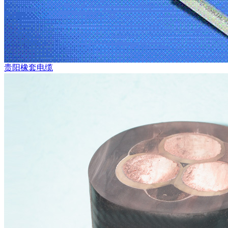
贵阳橡套电缆