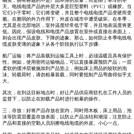
确实，拥有标题的不是产品本身的质量，而是由于寒冷的冬
天。电线电缆产品的外层大多是巨型塑料（PVC）或橡胶。当
它们小于零时，它们将变硬，并且整个电线电缆产品变硬而变
脆。在脆弱的外力作用下，外皮在城市中遭受破坏。在冬季，
尤其是在北部地区，室外温度经常低于零，并且地表温度将更
低。因此，假设电线和电缆产品放置在室外或直接在表面上，
则会出现产品皮肤。下降的迹象。那么，如何防止冬季电线电
缆皮肤变薄的迹象？从各个阶段执行以下步骤-
船厂运输：将产品装载到运输工具上时，必须温暖且具有保护
性。例如，使用密闭运输物品，可以直接暴露预防产品；一层
柔软的缓冲层被施加到产品垫上，例如床上用品的较软的泡
沫。轻载荷时，请勿粗暴装载，同时要抵制产品弯曲得似乎太
大。
其次，在到达目标地点时，好让产品供应商驻扎在工作人员的
监督下，以防止在卸载产品时进行粗暴的操作。
三，存放：好将产品存放在室内，同时用木板，床上用品，泡
沫等防震层覆盖存放表面，以防止产品冻结和潮湿，注意防止
产品和直接的空勤人员刮擦电线电缆的外皮。小心一点。