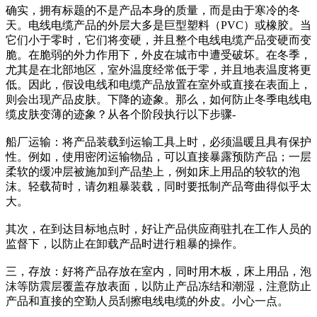
确实，拥有标题的不是产品本身的质量，而是由于寒冷的冬
天。电线电缆产品的外层大多是巨型塑料（PVC）或橡胶。当
它们小于零时，它们将变硬，并且整个电线电缆产品变硬而变
脆。在脆弱的外力作用下，外皮在城市中遭受破坏。在冬季，
尤其是在北部地区，室外温度经常低于零，并且地表温度将更
低。因此，假设电线和电缆产品放置在室外或直接在表面上，
则会出现产品皮肤。下降的迹象。那么，如何防止冬季电线电
缆皮肤变薄的迹象？从各个阶段执行以下步骤-
船厂运输：将产品装载到运输工具上时，必须温暖且具有保护
性。例如，使用密闭运输物品，可以直接暴露预防产品；一层
柔软的缓冲层被施加到产品垫上，例如床上用品的较软的泡
沫。轻载荷时，请勿粗暴装载，同时要抵制产品弯曲得似乎太
大。
其次，在到达目标地点时，好让产品供应商驻扎在工作人员的
监督下，以防止在卸载产品时进行粗暴的操作。
三，存放：好将产品存放在室内，同时用木板，床上用品，泡
沫等防震层覆盖存放表面，以防止产品冻结和潮湿，注意防止
产品和直接的空勤人员刮擦电线电缆的外皮。小心一点。