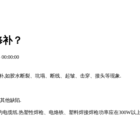
修补？
0:00:00
补,如胶水断裂、坑塌、断线、起皱、击穿、接头等现象.
其他缺陷.
缆纸.热塑性焊枪、电烙铁、塑料焊接焊枪功率应在300W以上