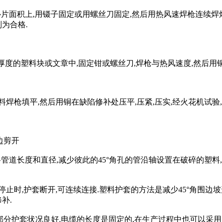
片面积上,用镊子固定或用螺丝刀固定,然后用热风速焊枪连续焊炬
为合格.
厚度的塑料块或文章中,固定钳或螺丝刀,焊枪与热风速度,然后用铜
枪填平,然后用铜在缺陷修补处压平,压紧,压实,经火花机试验,
边剪开
管道长度和直径,减少彼此的45°角孔的管沿轴设置在破碎的塑料
止时,护套断开,可连续连接.塑料护套的方法是减少45°角围边坡
补.
部分护套状况良好.电缆的长度是固定的,在生产过程中也可以采用