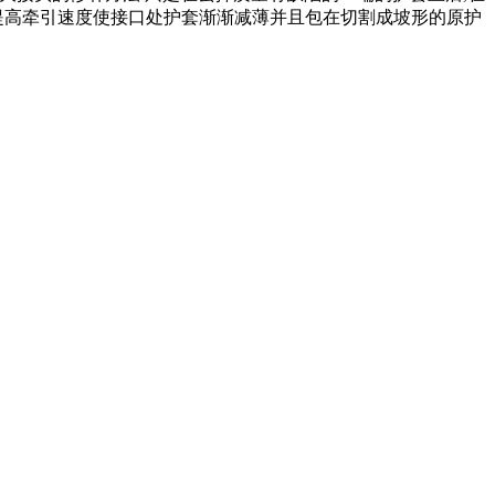
提高牵引速度使接口处护套渐渐减薄并且包在切割成坡形的原护