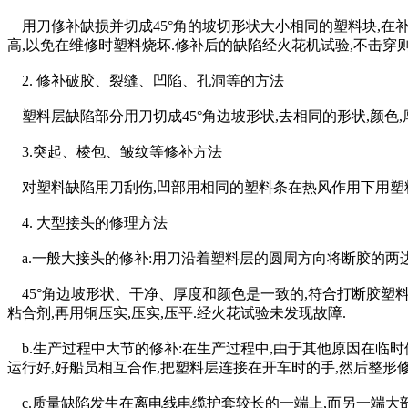
用刀修补缺损并切成45°角的坡切形状大小相同的塑料块,在补
高,以免在维修时塑料烧坏.修补后的缺陷经火花机试验,不击穿则
2. 修补破胶、裂缝、凹陷、孔洞等的方法
塑料层缺陷部分用刀切成45°角边坡形状,去相同的形状,颜色,
3.突起、棱包、皱纹等修补方法
对塑料缺陷用刀刮伤,凹部用相同的塑料条在热风作用下用塑料焊
4. 大型接头的修理方法
a.一般大接头的修补:用刀沿着塑料层的圆周方向将断胶的两
45°角边坡形状、干净、厚度和颜色是一致的,符合打断胶塑料
粘合剂,再用铜压实,压实,压平.经火花试验未发现故障.
b.生产过程中大节的修补:在生产过程中,由于其他原因在临时停
运行好,好船员相互合作,把塑料层连接在开车时的手,然后整形修
c.质量缺陷发生在离电线电缆护套较长的一端上,而另一端大