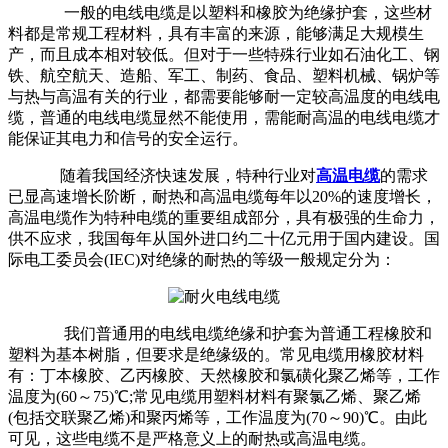
一般的电线电缆是以塑料和橡胶为绝缘护套，这些材
料都是常规工程材料，具有丰富的来源，能够满足大规模生
产，而且成本相对较低。但对于一些特殊行业如石油化工、钢
铁、航空航天、造船、军工、制药、食品、塑料机械、锅炉等
与热与高温有关的行业，都需要能够耐一定较高温度的电线电
缆，普通的电线电缆显然不能使用，需能耐高温的电线电缆才
能保证其电力和信号的安全运行。
随着我国经济快速发展，特种行业对
高温电缆
的需求
已显高速增长阶断，耐热和高温电缆每年以20%的速度增长，
高温电缆作为特种电缆的重要组成部分，具有极强的生命力，
供不应求，我国每年从国外进口约二十亿元用于国内建设。国
际电工委员会(IEC)对绝缘的耐热的等级一般规定分为：
我们普通用的电线电缆绝缘和护套为普通工程橡胶和
塑料为基本树脂，但要求是绝缘级的。常见电缆用橡胶材料
有：丁本橡胶、乙丙橡胶、天然橡胶和氯磺化聚乙烯等，工作
温度为(60～75)℃;常见电缆用塑料材料有聚氯乙烯、聚乙烯
(包括交联聚乙烯)和聚丙烯等，工作温度为(70～90)℃。由此
可见，这些电缆不是严格意义上的耐热或高温电缆。