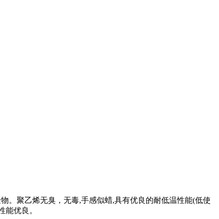
的共聚物。聚乙烯无臭，无毒,手感似蜡,具有优良的耐低温性能(低使
缘性能优良。