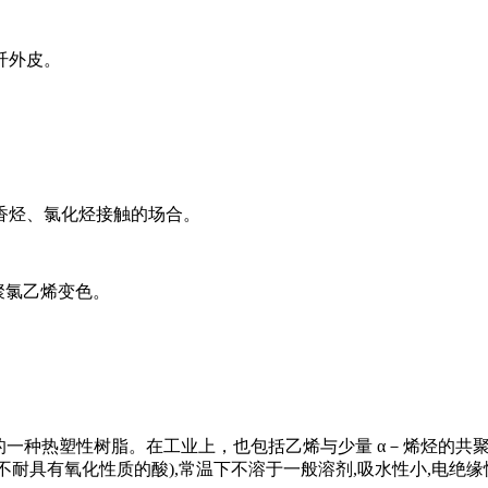
纤外皮。
香烃、氯化烃接触的场合。
聚氯乙烯变色。
经聚合制得的一种热塑性树脂。在工业上，也包括乙烯与少量 α－烯烃
侵蚀(不耐具有氧化性质的酸),常温下不溶于一般溶剂,吸水性小,电绝